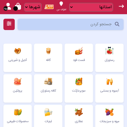
ورود
اطراف من
رستوران
فست فود
کافه
آجیل و شیرینی
آبمیوه و بستنی
سوپرمارکت
کافه رستوران
پروتئین
میوه و سبزیجات
عطاری
لبنیات
محصولات طبیعی