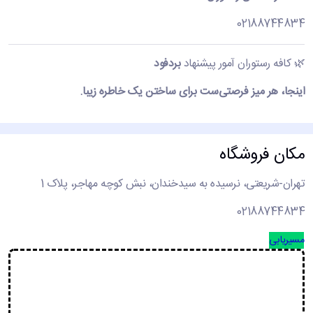
02188744834
🌿 کافه رستوران آمور پیشنهاد
بردفود
اینجا، هر میز فرصتی‌ست برای ساختن یک خاطره زیبا.
مکان فروشگاه
تهران-شریعتی، نرسیده به سیدخندان، نبش کوچه مهاجر، پلاک 1
02188744834
مسیریابی